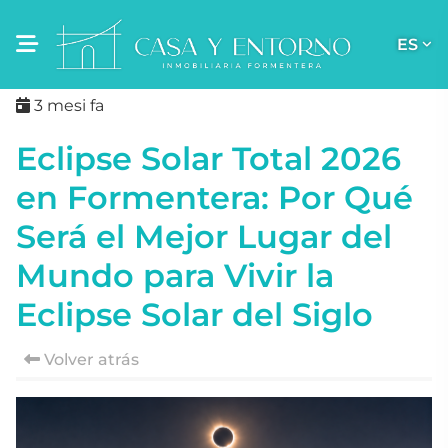
ES
3 mesi fa
Eclipse Solar Total 2026
en Formentera: Por Qué
Será el Mejor Lugar del
Mundo para Vivir la
Eclipse Solar del Siglo
Volver atrás