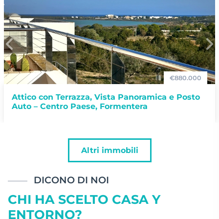
€
880.000
Terrazza, Vista Panoramica e Posto
Casa in Sti
tro Paese, Formentera
Dipendenze
Casa stile ibi
potenziale di r
Francisco. Ter
Altri immobili
DICONO DI NOI
CHI HA SCELTO CASA Y
ENTORNO?