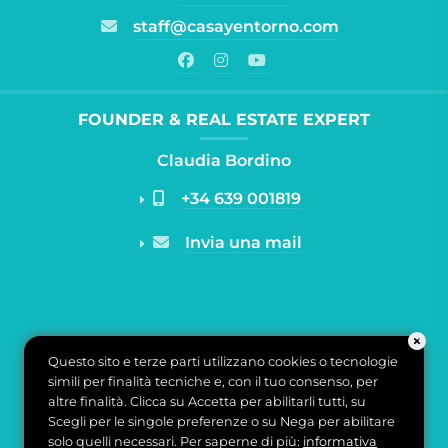
staff@casayentorno.com
FOUNDER & REAL ESTATE EXPERT
Claudia Bordino
+34 639 001819
Invia una mail
Questo sito e terze parti utilizzano cookies o tecnologie
simili per finalità tecniche e, con il tuo consenso, per
altre finalità. Clicca su Accetta per abilitarli tutti, su
Scegli per le singole preferenze o su Nega per abilitare
solo quelli necessari. Per saperne di più:
informativa