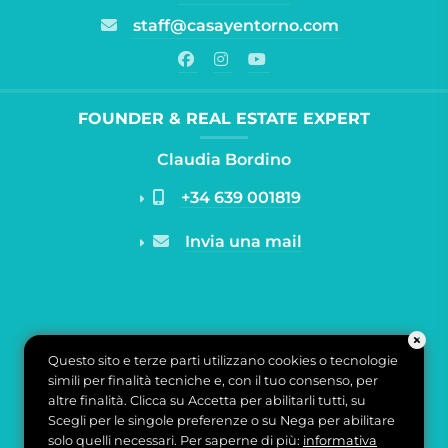
staff@casayentorno.com
FOUNDER & REAL ESTATE EXPERT
Claudia Bordino
+34 639 001819
Invia una mail
Questo sito e terze parti utilizzano cookies o tecnologie
simili per finalità tecniche e, con il tuo consenso, per
altre finalità. Clicca su Accetta per abilitarli tutti, su
Scegli per le singole preferenze o su Nega per abilitare
solo quelli necessari. Per saperne di più:
informativa