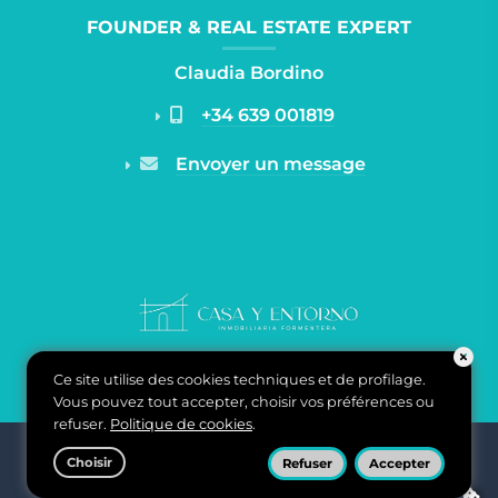
FOUNDER & REAL ESTATE EXPERT
Claudia Bordino
+34 639 001819
Envoyer un message
Ce site utilise des cookies techniques et de profilage.
Vous pouvez tout accepter, choisir vos préférences ou
refuser.
Politique de cookies
.
Casa y Entorno Inmobiliaria di Claudia Bordino - Carrer de
Choisir
Refuser
Accepter
ponent, n°2 07870 Puerto La Savina, Formentera, Baleares,
España -
Politique de confidentialité
-
Politique de cookies
-