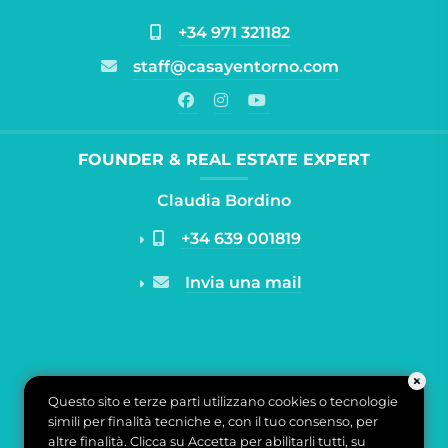
+34 971 321182
staff@casayentorno.com
FOUNDER & REAL ESTATE EXPERT
Claudia Bordino
+34 639 001819
Invia una mail
Questo sito e terze parti utilizzano cookies o tecnologie
simili per finalità tecniche e, con il tuo consenso, per
altre finalità. Clicca su Accetta per abilitarli tutti, su