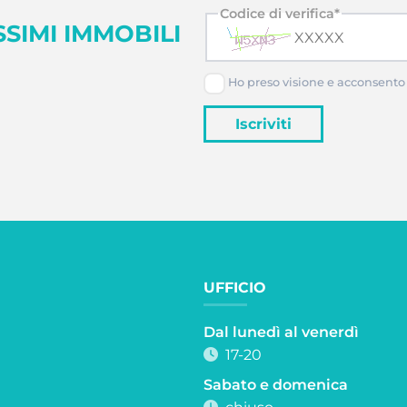
Codice di verifica*
SIMI IMMOBILI
Ho preso visione e acconsento 
Iscriviti
UFFICIO
Dal lunedì al venerdì
17-20
Sabato e domenica