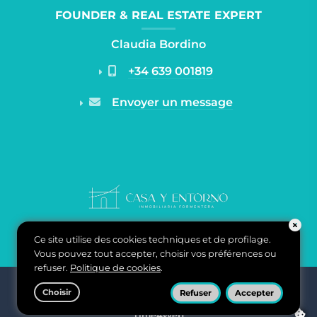
FOUNDER & REAL ESTATE EXPERT
Claudia Bordino
+34 639 001819
Envoyer un message
Ce site utilise des cookies techniques et de profilage.
Vous pouvez tout accepter, choisir vos préférences ou
refuser.
Politique de cookies
.
Casa y Entorno Inmobiliaria di Claudia Bordino - Carrer de
Choisir
Refuser
Accepter
ponent, n°2 07870 Puerto La Savina, Formentera, Baleares,
España -
Politique de confidentialité
-
Politique de cookies
-
Time4Web